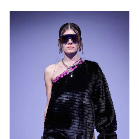
Rebekka Ruétz brave new world