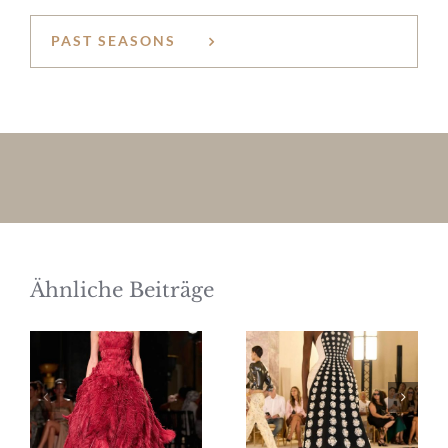
PAST SEASONS
Ähnliche Beiträge
Elie Saab
Schiaparelli
Haute
Haute
Couture
Couture
Herbst/Winter
Herbst/Winter