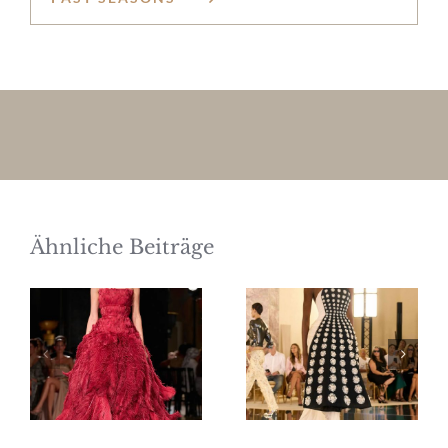
Ähnliche Beiträge
Elie Saab
Schiaparelli
Haute
Haute
Couture
Couture
Herbst/Winter
Herbst/Winter
2026/27
2026/27