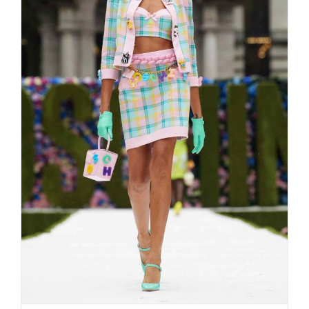
Moschino memory „The Nanny“