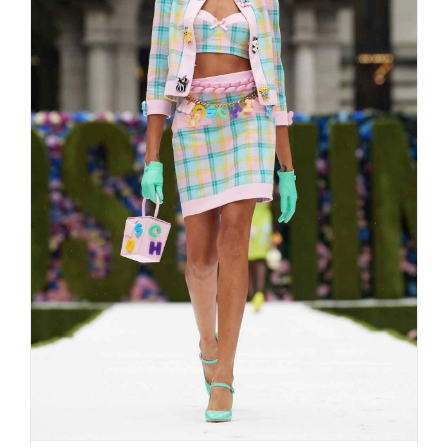
Moschino memory „The Nanny“