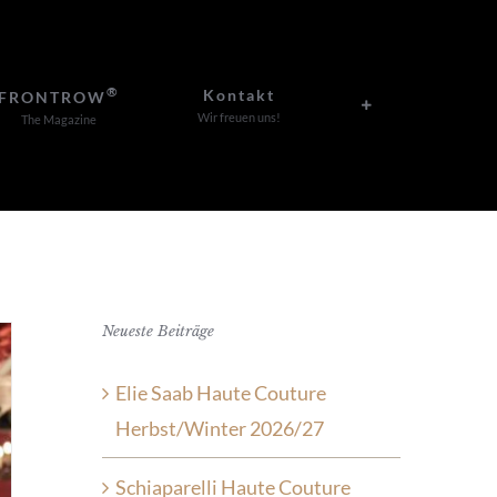
®
Kontakt
FRONTROW
Wir freuen uns!
The Magazine
Neueste Beiträge
Elie Saab Haute Couture
Herbst/Winter 2026/27
Schiaparelli Haute Couture