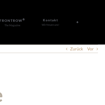
®
Kontakt
FRONTROW
Wir freuen uns!
The Magazine
Zurück
Vor
e