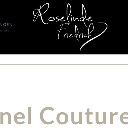
UNGEN
en wir?
nel Coutur