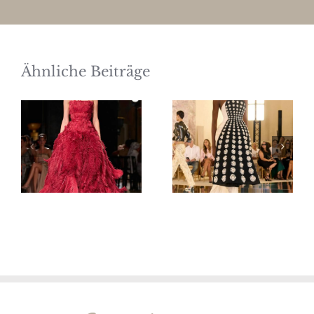
Ähnliche Beiträge
Elie Saab
Schiaparelli
Haute
Haute
Couture
Couture
Herbst/Winter
Herbst/Winter
2026/27
2026/27