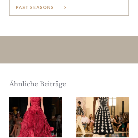
PAST SEASONS
Ähnliche Beiträge
Elie Saab
Schiaparelli
Haute
Haute
Couture
Couture
Herbst/Winter
Herbst/Winter