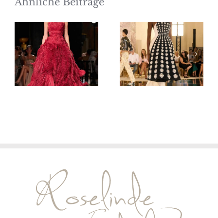
Ähnliche Beiträge
Elie Saab
Schiaparelli
Haute
Haute
Couture
Couture
Herbst/Winter
Herbst/Winter
2026/27
2026/27