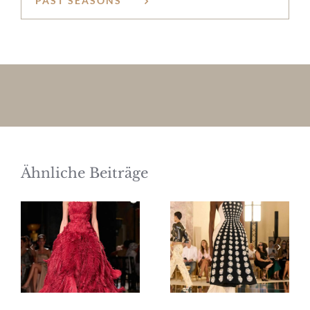
PAST SEASONS
Ähnliche Beiträge
Elie Saab
Schiaparelli
Haute
Haute
Couture
Couture
Herbst/Winter
Herbst/Winter
2026/27
2026/27