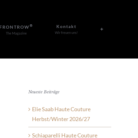
®
Kontakt
FRONTROW
Wir freuen uns!
The Magazine
Neueste Beiträge
Elie Saab Haute Couture
Herbst/Winter 2026/27
Schiaparelli Haute Couture