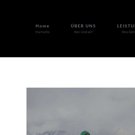
Zum
Inhalt
springen
Home
ÜBER UNS
LEIST
Startseite
Wer sind wir?
Was biet