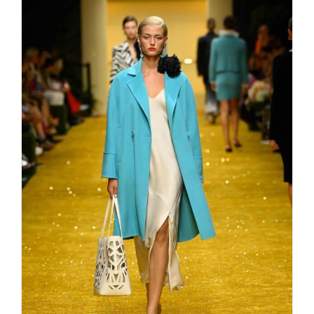
50 Years MARC CAIN mit
glamouröser Fashion Show