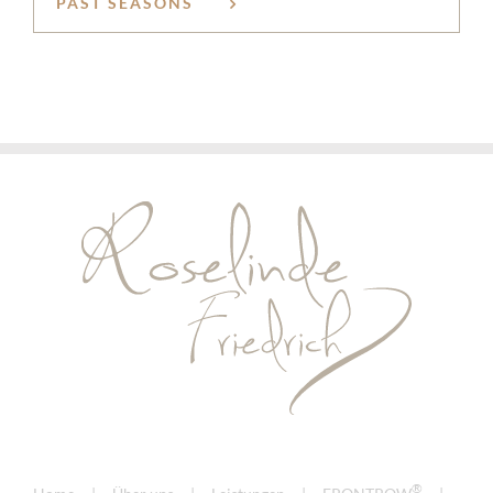
PAST SEASONS
®