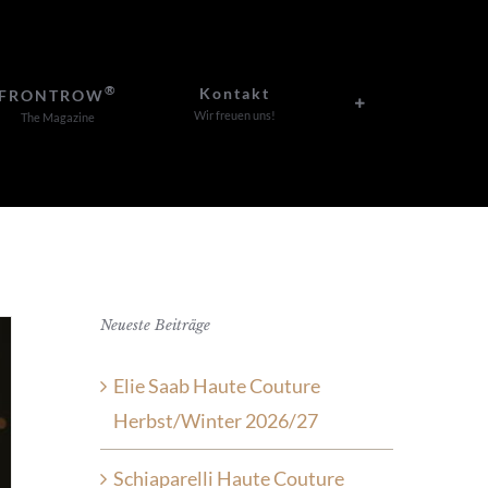
®
Kontakt
FRONTROW
Wir freuen uns!
The Magazine
Neueste Beiträge
Elie Saab Haute Couture
Herbst/Winter 2026/27
Schiaparelli Haute Couture