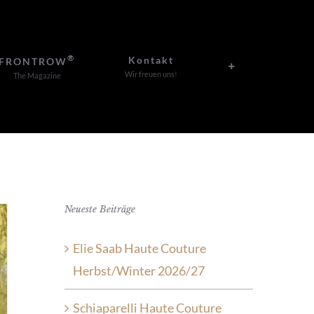
®
Kontakt
FRONTROW
Wir freuen uns!
The Magazine
Neueste Beiträge
Elie Saab Haute Couture
Herbst/Winter 2026/27
Schiaparelli Haute Couture