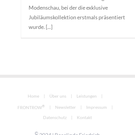
Modenschau, bei der die exklusive
Jubiläumskollektion erstmals präsentiert
wurde. [...]
Home
Über uns
Leistungen
®
FRONTROW
Newsletter
Impressum
Datenschutz
Kontakt
©