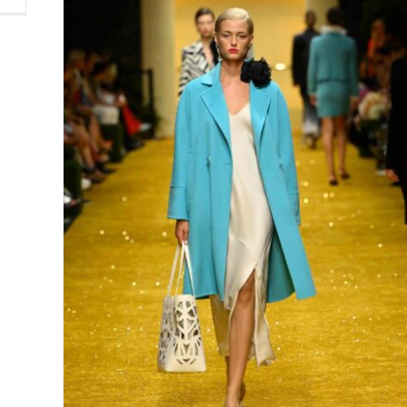
50 Years MARC CAIN mit
glamouröser Fashion Show