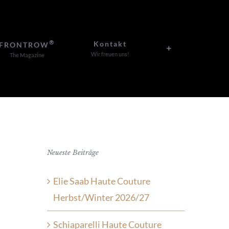
®
Kontakt
FRONTROW
Wir freuen uns!
The Magazine
Neueste Beiträge
Elie Saab Haute Couture
Herbst/Winter 2026/27
Schiaparelli Haute Couture