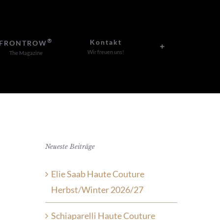
®
Kontakt
FRONTROW
Wir freuen uns!
The Magazine
Neueste Beiträge
Elie Saab Haute Couture
Herbst/Winter 2026/27
Schiaparelli Haute Couture