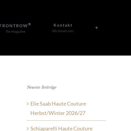
®
Kontakt
FRONTROW
Wir freuen uns!
The Magazine
Neueste Beiträge
Elie Saab Haute Couture
Herbst/Winter 2026/27
Schiaparelli Haute Couture