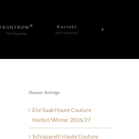
®
Kontakt
FRONTROW
Wir freuen uns!
The Magazine
Neueste Beiträge
Elie Saab Haute Couture
Herbst/Winter 2026/27
Schiaparelli Haute Couture