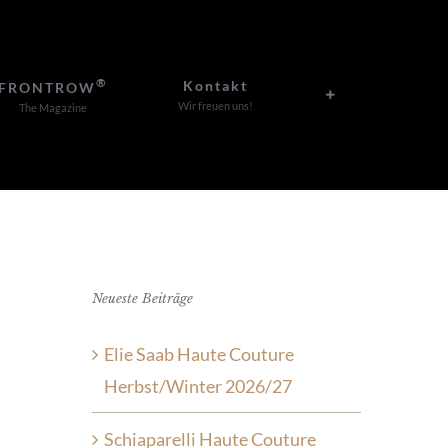
®
Kontakt
FRONTROW
Wir freuen uns!
The Magazine
Neueste Beiträge
Elie Saab Haute Couture
Herbst/Winter 2026/27
Schiaparelli Haute Couture