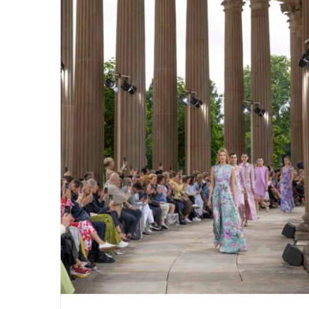
Marc Cain „Pure Radiance“ Neues
Palais im Park Sanssouci