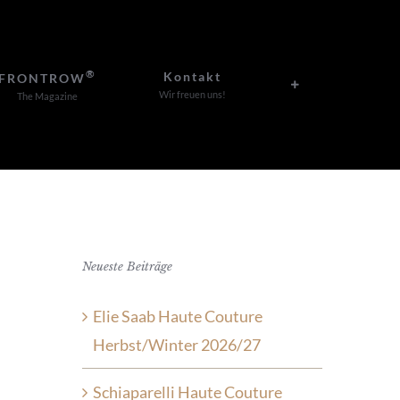
®
Kontakt
FRONTROW
Wir freuen uns!
The Magazine
Neueste Beiträge
Elie Saab Haute Couture
Herbst/Winter 2026/27
Schiaparelli Haute Couture