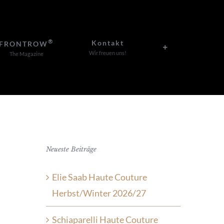
®
Kontakt
FRONTROW
Wir freuen uns!
The Magazine
Neueste Beiträge
Elie Saab Haute Couture
Herbst/Winter 2026/27
Schiaparelli Haute Couture