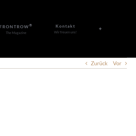
®
Kontakt
FRONTROW
Wir freuen uns!
The Magazine
Zurück
Vor