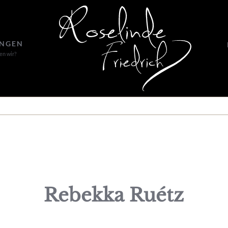
UNGEN
en wir?
Rebekka Ruétz