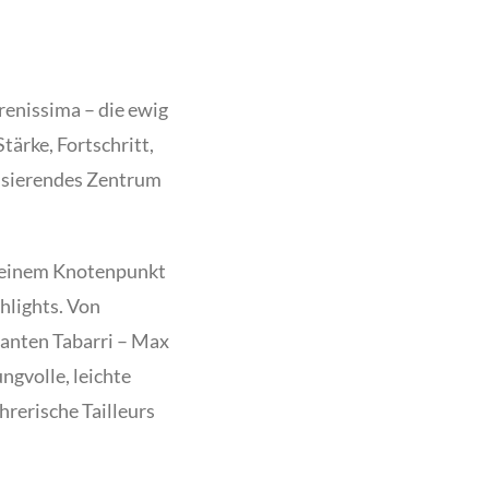
renissima – die ewig
tärke, Fortschritt,
ulsierendes Zentrum
zu einem Knotenpunkt
hlights. Von
ganten Tabarri – Max
ngvolle, leichte
rerische Tailleurs