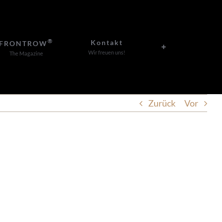
®
Kontakt
FRONTROW
Wir freuen uns!
The Magazine
Zurück
Vor