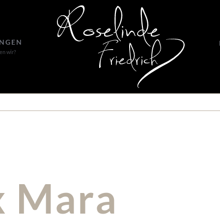
UNGEN
en wir?
 Mara