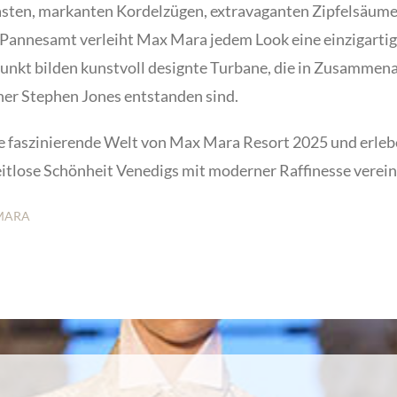
sten, markanten Kordelzügen, extravaganten Zipfelsäum
Pannesamt verleiht Max Mara jedem Look eine einzigarti
kt bilden kunstvoll designte Turbane, die in Zusammena
er Stephen Jones entstanden sind.
ie faszinierende Welt von Max Mara Resort 2025 und erleb
zeitlose Schönheit Venedigs mit moderner Raffinesse verein
 MARA