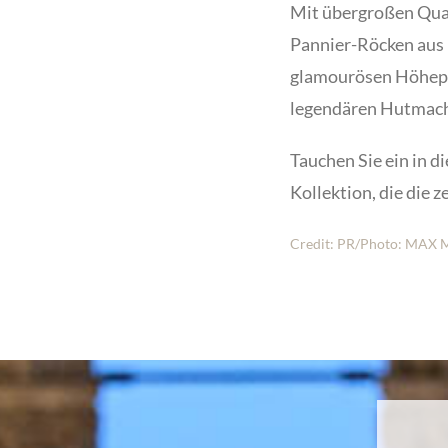
Mit übergroßen Qua
Pannier-Röcken aus 
glamourösen Höhepun
legendären Hutmach
Tauchen Sie ein in d
Kollektion, die die 
Credit: PR/Photo: MAX