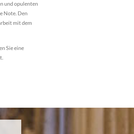
en und opulenten
ge Note. Den
rbeit mit dem
en Sie eine
t.