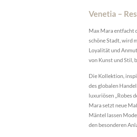
Venetia – Re
Max Mara entfacht d
schöne Stadt, wird me
Loyalität und Anmut
von Kunst und Stil, 
Die Kollektion, insp
des globalen Handel
luxuriösen „Robes d
Mara setzt neue Maßs
Mäntel lassen Modeh
den besonderen Anla