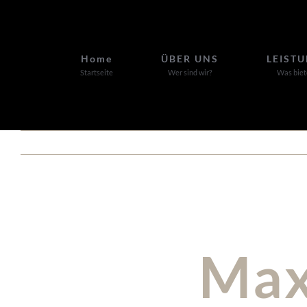
Zum
Inhalt
springen
Home
ÜBER UNS
LEIST
Startseite
Wer sind wir?
Was biet
Max