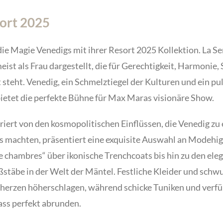
sort 2025
ie Magie Venedigs mit ihrer Resort 2025 Kollektion. La Se
ist als Frau dargestellt, die für Gerechtigkeit, Harmonie, S
 steht.
Venedig, ein Schmelztiegel der Kulturen und ein p
bietet die perfekte Bühne für Max Maras visionäre Show.
iriert von den kosmopolitischen Einflüssen, die Venedig 
s machten, präsentiert eine exquisite Auswahl an Modehig
e chambres“ über ikonische Trenchcoats bis hin zu den ele
täbe in der Welt der Mäntel. Festliche Kleider und schwu
erzen höherschlagen, während schicke Tuniken und verfüh
ss perfekt abrunden.