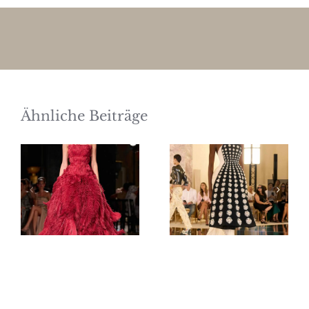
Ähnliche Beiträge
Elie Saab
Schiaparelli
Haute
Haute
Couture
Couture
Herbst/Winter
Herbst/Winter
2026/27
2026/27