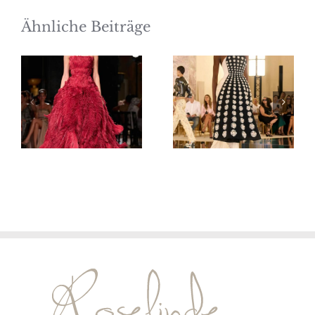
Ähnliche Beiträge
Elie Saab
Schiaparelli
Haute
Haute
Couture
Couture
Herbst/Winter
Herbst/Winter
2026/27
2026/27