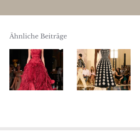
Ähnliche Beiträge
Elie Saab
Schiaparelli
Haute
Haute
Couture
Couture
Herbst/Winter
Herbst/Winter
2026/27
2026/27