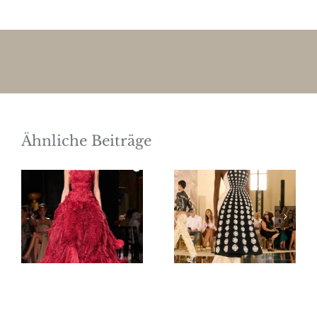
Ähnliche Beiträge
Elie Saab
Schiaparelli
Haute
Haute
Couture
Couture
Herbst/Winter
Herbst/Winter
2026/27
2026/27