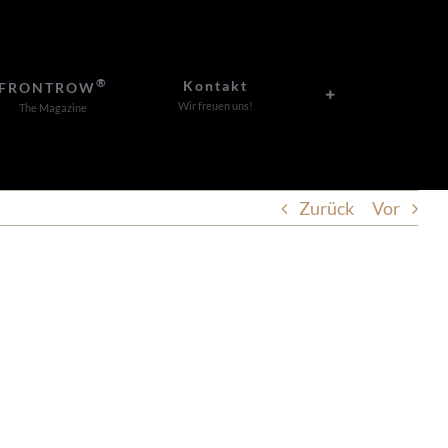
®
Kontakt
FRONTROW
Wir freuen uns!
The Magazine
Zurück
Vor