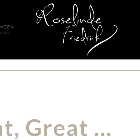
UNGEN
en wir?
t, Great …