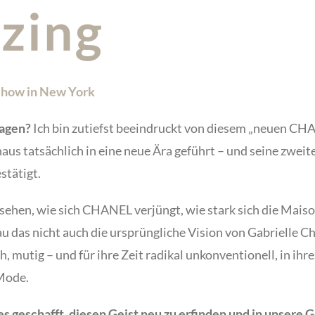
zing
 Show in New York
sagen?
Ich bin zutiefst beeindruckt von diesem „neuen CH
aus tatsächlich in eine neue Ära geführt – und seine zwei
stätigt.
 sehen, wie sich CHANEL verjüngt, wie stark sich die Mais
u das nicht auch die ursprüngliche Vision von Gabrielle Ch
sch, mutig – und für ihre Zeit radikal unkonventionell, in ihr
 Mode.
es geschafft, diesen Geist neu zu erfinden und in unsere 