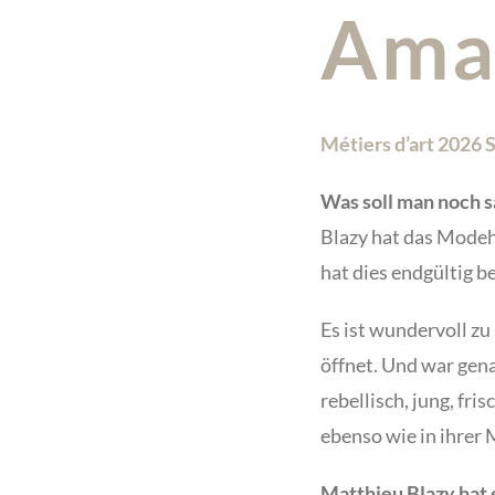
Ama
Métiers d’art 2026
Was soll man noch 
Blazy hat das Modeh
hat dies endgültig be
Es ist wundervoll zu
öffnet. Und war gena
rebellisch, jung, fri
ebenso wie in ihrer
Matthieu Blazy hat 