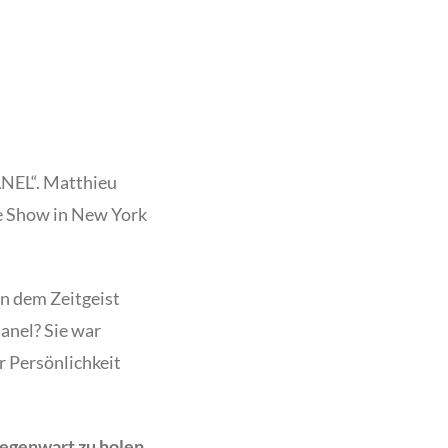
ANEL“. Matthieu
te Show in New York
on dem Zeitgeist
anel? Sie war
er Persönlichkeit
Gegenwart zu holen.