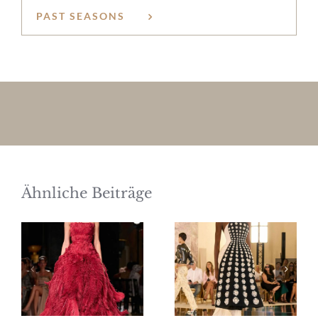
PAST SEASONS
Ähnliche Beiträge
Elie Saab
Schiaparelli
Haute
Haute
Couture
Couture
Herbst/Winter
Herbst/Winter