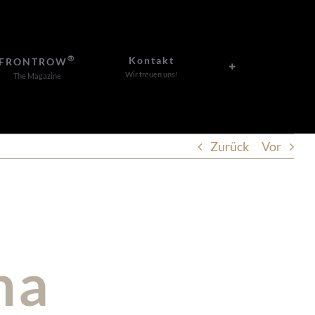
®
Kontakt
FRONTROW
Wir freuen uns!
The Magazine
Zurück
Vor
na