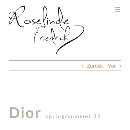
Zum
Inhalt
springen
Zurück
Vor
Dior
spring/summer 22