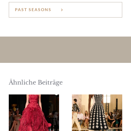
PAST SEASONS
Ähnliche Beiträge
Elie Saab
Schiaparelli
Haute
Haute
Couture
Couture
Herbst/Winter
Herbst/Winter