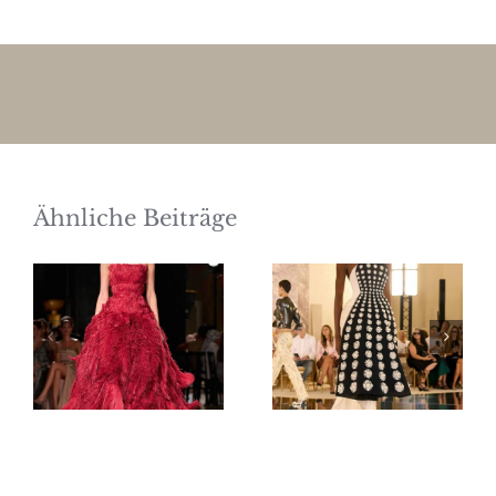
Ähnliche Beiträge
Elie Saab
Schiaparelli
Haute
Haute
Couture
Couture
Herbst/Winter
Herbst/Winter
2026/27
2026/27