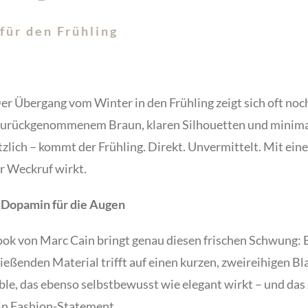
für den Frühling
Der Übergang vom Winter in den Frühling zeigt sich oft noc
 zurückgenommenem Braun, klaren Silhouetten und minima
zlich – kommt der Frühling. Direkt. Unvermittelt. Mit ei
r Weckruf wirkt.
t Dopamin für die Augen
ook von Marc Cain bringt genau diesen frischen Schwung: 
eßenden Material trifft auf einen kurzen, zweireihigen Bl
le, das ebenso selbstbewusst wie elegant wirkt – und das z
ein Fashion-Statement.