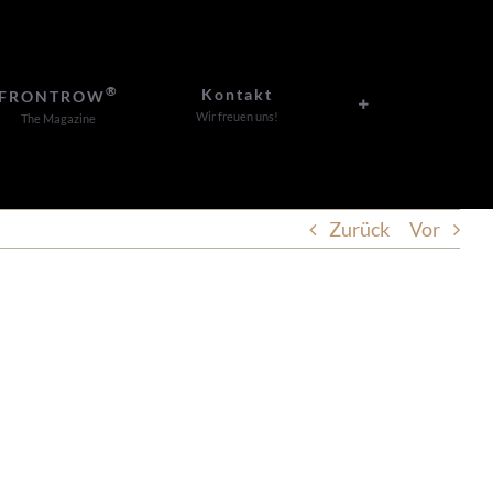
®
Kontakt
FRONTROW
Wir freuen uns!
The Magazine
Zurück
Vor