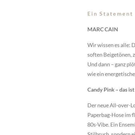
Ein Statement 
MARC CAIN
Wir wissen es alle: 
soften Beigetönen,
Und dann – ganz plöt
wie ein energetische
Candy Pink – das is
Der neue All-over-L
Paperbag-Hose im fli
80s-Vibe. Ein Ensemb
Stilbruch, sondern 