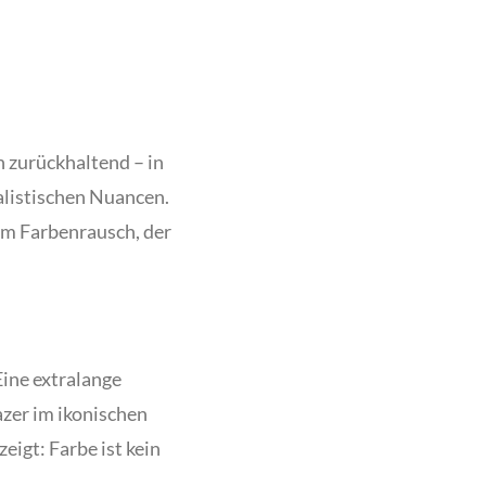
h zurückhaltend – in
listischen Nuancen.
nem Farbenrausch, der
Eine extralange
azer im ikonischen
eigt: Farbe ist kein