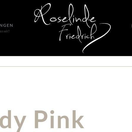
UNGEN
en wir?
dy Pink