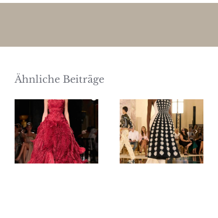
Ähnliche Beiträge
Elie Saab
Schiaparelli
Haute
Haute
Couture
Couture
Herbst/Winter
Herbst/Winter
2026/27
2026/27