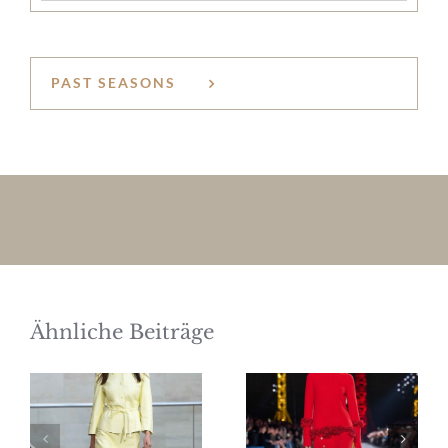
PAST SEASONS
Ähnliche Beiträge
Marc Cain
begeistert auf
der Fashion
Chanel