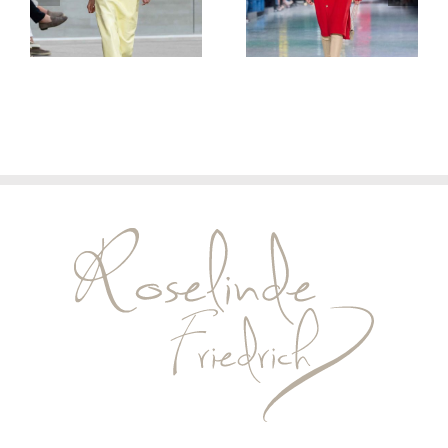
Week in
fall/winter
Berlin – A
26/27 Paris
Quiet
Rebellion