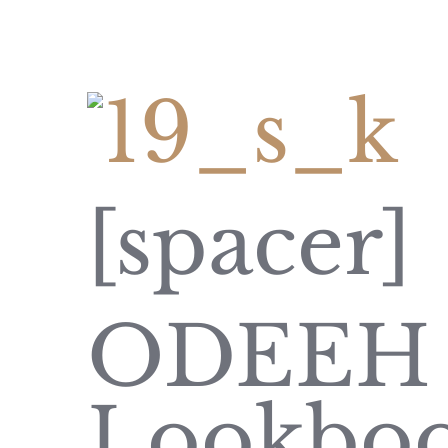
[spacer]
ODEEH
Lookbo