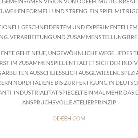
R GEMEINSAMEN VISION VON ODEEH. MUTIG. KREATIV
ZUWEILEN FORMELL UND STRENG. EIN SPIEL MIT RI
TIONELL GESCHNEIDERTEM UND EXPERIMENTELLEM.
LUNG. VERARBEITUNG UND ZUSAMMENSTELLUNG BRE
ENTE GEHT NEUE, UNGEWÖHNLICHE WEGE. JEDES TE
 ERST IM ZUSAMMENSPIEL ENTFALTET SICH DER IND
G ARBEITEN AUSSCHLIESSLICH AUSGEWIESENE SPEZ
RN NORDITALIENS BIS ZUR FERTIGUNG IN DEUTS
 ANTI-INDUSTRIALITÄT SPIEGELT EINMAL MEHR DAS
ANSPRUCHSVOLLE ATELIERPRINZIP
ODEEH.COM