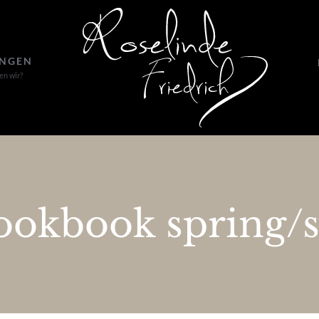
UNGEN
en wir?
okbook spring/