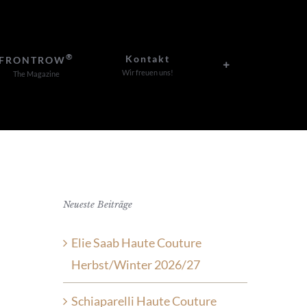
®
Kontakt
FRONTROW
Wir freuen uns!
The Magazine
Neueste Beiträge
Elie Saab Haute Couture
Herbst/Winter 2026/27
Schiaparelli Haute Couture