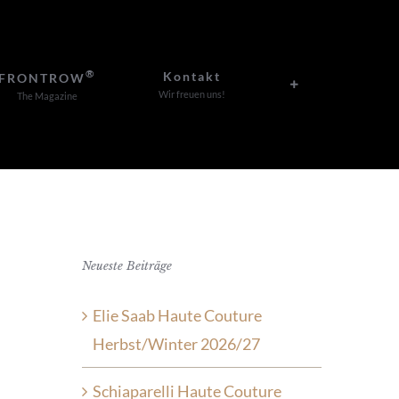
®
Kontakt
FRONTROW
Wir freuen uns!
The Magazine
Neueste Beiträge
Elie Saab Haute Couture
Herbst/Winter 2026/27
Schiaparelli Haute Couture